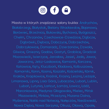
Miasta w których znajdziesz salony bukka:
Andrychów
,
Białobrzegi
,
Białystok
,
Bielany Wrocławskie
,
Bojanowo
,
Borówiec
,
Brzeźnica
,
Bukowsko
,
Bychawa
,
Bydgoszcz
,
Chełm
,
Chrzanów
,
Czechowice-Dziedzice
,
Dąbcze
,
Dąbrówki
,
Dębica
,
Dobczyce
,
Dobrzechów
,
Dobrzykowice
,
Domaradz
,
Dzierżoniów
,
Dzwola
,
Gliwice
,
Gniezno
,
Godów
,
Gostyń
,
Groblice
,
Grodzisk
Mazowiecki
,
Iwierzyce
,
Jarosław
,
Jasiel
,
Jasło
,
Jawor
,
Jaworzno
,
Jelcz-Laskowice
,
Kamionki
,
Karczew
,
Katowice
,
Kęty
,
Kluczbork
,
Kłodawa
,
Kolbuszowa
,
Komorniki
,
Konin
,
Kosina
,
Koszalin
,
Kościelisko
,
Kórnik
,
Kraków
,
Krapkowice
,
Kraśnik
,
Krosno
,
Leszno
,
Leżajsk
,
Limanowa
,
Lipno
,
Lisia Góra
,
Lubaczów
,
Lubań
,
Lublin
,
Luboń
,
Lutynia
,
Łańcut
,
Łomża
,
Łowicz
,
Łódź
,
Marcinkowice
,
Medynia Głogowska
,
Mielec
,
Mińsk
Mazowiecki
,
Mirków
,
Mrzeżyno
,
Mszana Dolna
,
Myślenice
,
Nakło nad Notecią
,
Nałęczów
,
Niedźwiedź
,
Nowa Dęba
,
Nowa Sarzyna
,
Olkusz
,
Oława
,
Opole
,