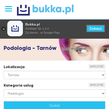
Bukka.pl
Zobacz
Asistapp Sp. z o.o.
Za darmo - w Google Play
Podologia - Tarnów
brak wyników
Lokalizacja
WYCZYŚĆ
Kategoria usług
WYCZYŚĆ