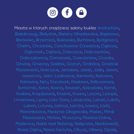
Miasta w których znajdziesz salony bukka:
Andrychów
,
Białobrzegi
,
Białystok
,
Bielany Wrocławskie
,
Bojanowo
,
Borówiec
,
Brzeźnica
,
Bukowsko
,
Bychawa
,
Bydgoszcz
,
Chełm
,
Chrzanów
,
Czechowice-Dziedzice
,
Dąbcze
,
Dąbrówki
,
Dębica
,
Dobczyce
,
Dobrzechów
,
Dobrzykowice
,
Domaradz
,
Dzierżoniów
,
Dzwola
,
Gliwice
,
Gniezno
,
Godów
,
Gostyń
,
Groblice
,
Grodzisk
Mazowiecki
,
Iwierzyce
,
Jarosław
,
Jasiel
,
Jasło
,
Jawor
,
Jaworzno
,
Jelcz-Laskowice
,
Kamionki
,
Karczew
,
Katowice
,
Kęty
,
Kluczbork
,
Kłodawa
,
Kolbuszowa
,
Komorniki
,
Konin
,
Kosina
,
Koszalin
,
Kościelisko
,
Kórnik
,
Kraków
,
Krapkowice
,
Kraśnik
,
Krosno
,
Leszno
,
Leżajsk
,
Limanowa
,
Lipno
,
Lisia Góra
,
Lubaczów
,
Lubań
,
Lublin
,
Luboń
,
Lutynia
,
Łańcut
,
Łomża
,
Łowicz
,
Łódź
,
Marcinkowice
,
Medynia Głogowska
,
Mielec
,
Mińsk
Mazowiecki
,
Mirków
,
Mrzeżyno
,
Mszana Dolna
,
Myślenice
,
Nakło nad Notecią
,
Nałęczów
,
Niedźwiedź
,
Nowa Dęba
,
Nowa Sarzyna
,
Olkusz
,
Oława
,
Opole
,