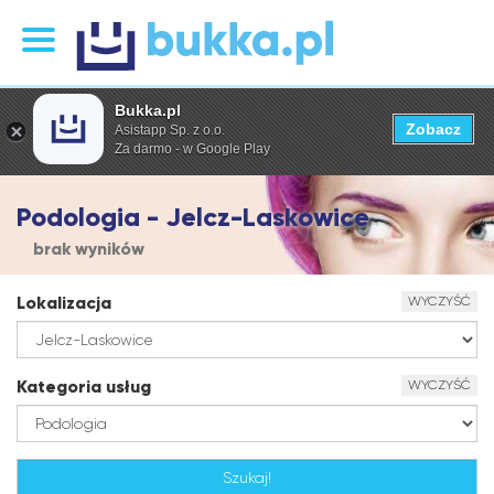
Bukka.pl
Zobacz
Asistapp Sp. z o.o.
Za darmo - w Google Play
Podologia - Jelcz-Laskowice
brak wyników
Lokalizacja
WYCZYŚĆ
Kategoria usług
WYCZYŚĆ