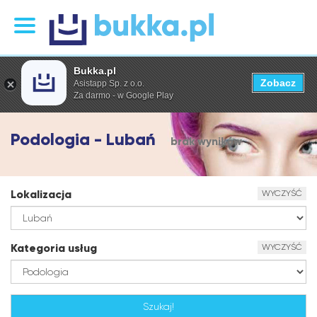
Bukka.pl
Zobacz
Asistapp Sp. z o.o.
Za darmo - w Google Play
Podologia - Lubań
brak wyników
Lokalizacja
WYCZYŚĆ
Kategoria usług
WYCZYŚĆ