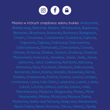
Miasta w których znajdziesz salony bukka:
Andrychów
,
Białobrzegi
,
Białystok
,
Bielany Wrocławskie
,
Bojanowo
,
Borówiec
,
Brzeźnica
,
Bukowsko
,
Bychawa
,
Bydgoszcz
,
Chełm
,
Chrzanów
,
Czechowice-Dziedzice
,
Dąbcze
,
Dąbrówki
,
Dębica
,
Dobczyce
,
Dobrzechów
,
Dobrzykowice
,
Domaradz
,
Dzierżoniów
,
Dzwola
,
Gliwice
,
Gniezno
,
Godów
,
Gostyń
,
Groblice
,
Grodzisk
Mazowiecki
,
Iwierzyce
,
Jarosław
,
Jasiel
,
Jasło
,
Jawor
,
Jaworzno
,
Jelcz-Laskowice
,
Kamionki
,
Karczew
,
Katowice
,
Kęty
,
Kluczbork
,
Kłodawa
,
Kolbuszowa
,
Komorniki
,
Konin
,
Kosina
,
Koszalin
,
Kościelisko
,
Kórnik
,
Kraków
,
Krapkowice
,
Kraśnik
,
Krosno
,
Leszno
,
Leżajsk
,
Limanowa
,
Lipno
,
Lisia Góra
,
Lubaczów
,
Lubań
,
Lublin
,
Luboń
,
Lutynia
,
Łańcut
,
Łomża
,
Łowicz
,
Łódź
,
Marcinkowice
,
Medynia Głogowska
,
Mielec
,
Mińsk
Mazowiecki
,
Mirków
,
Mrzeżyno
,
Mszana Dolna
,
Myślenice
,
Nakło nad Notecią
,
Nałęczów
,
Niedźwiedź
,
Nowa Dęba
,
Nowa Sarzyna
,
Olkusz
,
Oława
,
Opole
,