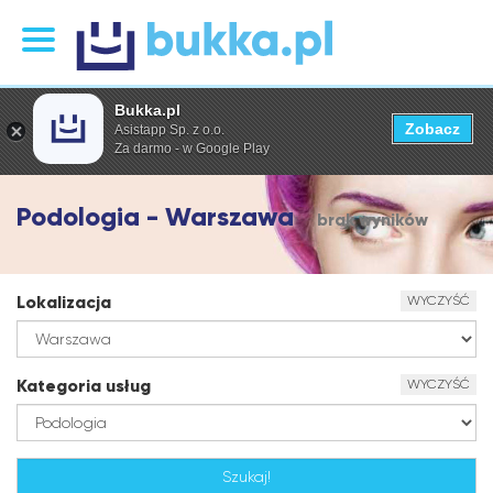
Bukka.pl
Zobacz
Asistapp Sp. z o.o.
Za darmo - w Google Play
Podologia - Warszawa
brak wyników
Lokalizacja
WYCZYŚĆ
Kategoria usług
WYCZYŚĆ