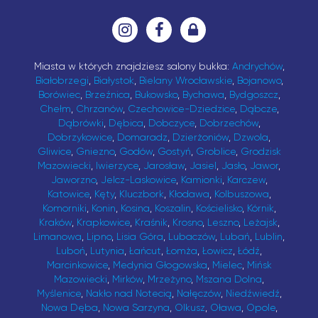
Miasta w których znajdziesz salony bukka:
Andrychów
,
Białobrzegi
,
Białystok
,
Bielany Wrocławskie
,
Bojanowo
,
Borówiec
,
Brzeźnica
,
Bukowsko
,
Bychawa
,
Bydgoszcz
,
Chełm
,
Chrzanów
,
Czechowice-Dziedzice
,
Dąbcze
,
Dąbrówki
,
Dębica
,
Dobczyce
,
Dobrzechów
,
Dobrzykowice
,
Domaradz
,
Dzierżoniów
,
Dzwola
,
Gliwice
,
Gniezno
,
Godów
,
Gostyń
,
Groblice
,
Grodzisk
Mazowiecki
,
Iwierzyce
,
Jarosław
,
Jasiel
,
Jasło
,
Jawor
,
Jaworzno
,
Jelcz-Laskowice
,
Kamionki
,
Karczew
,
Katowice
,
Kęty
,
Kluczbork
,
Kłodawa
,
Kolbuszowa
,
Komorniki
,
Konin
,
Kosina
,
Koszalin
,
Kościelisko
,
Kórnik
,
Kraków
,
Krapkowice
,
Kraśnik
,
Krosno
,
Leszno
,
Leżajsk
,
Limanowa
,
Lipno
,
Lisia Góra
,
Lubaczów
,
Lubań
,
Lublin
,
Luboń
,
Lutynia
,
Łańcut
,
Łomża
,
Łowicz
,
Łódź
,
Marcinkowice
,
Medynia Głogowska
,
Mielec
,
Mińsk
Mazowiecki
,
Mirków
,
Mrzeżyno
,
Mszana Dolna
,
Myślenice
,
Nakło nad Notecią
,
Nałęczów
,
Niedźwiedź
,
Nowa Dęba
,
Nowa Sarzyna
,
Olkusz
,
Oława
,
Opole
,