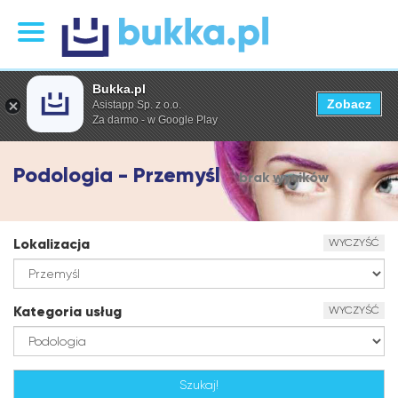
Bukka.pl
Zobacz
Asistapp Sp. z o.o.
Za darmo - w Google Play
Podologia - Przemyśl
brak wyników
Lokalizacja
WYCZYŚĆ
Kategoria usług
WYCZYŚĆ