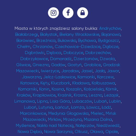
Miasta w których znajdziesz salony bukka:
Andrychów
,
Białobrzegi
,
Białystok
,
Bielany Wrocławskie
,
Bojanowo
,
Borówiec
,
Brzeźnica
,
Bukowsko
,
Bychawa
,
Bydgoszcz
,
Chełm
,
Chrzanów
,
Czechowice-Dziedzice
,
Dąbcze
,
Dąbrówki
,
Dębica
,
Dobczyce
,
Dobrzechów
,
Dobrzykowice
,
Domaradz
,
Dzierżoniów
,
Dzwola
,
Gliwice
,
Gniezno
,
Godów
,
Gostyń
,
Groblice
,
Grodzisk
Mazowiecki
,
Iwierzyce
,
Jarosław
,
Jasiel
,
Jasło
,
Jawor
,
Jaworzno
,
Jelcz-Laskowice
,
Kamionki
,
Karczew
,
Katowice
,
Kęty
,
Kluczbork
,
Kłodawa
,
Kolbuszowa
,
Komorniki
,
Konin
,
Kosina
,
Koszalin
,
Kościelisko
,
Kórnik
,
Kraków
,
Krapkowice
,
Kraśnik
,
Krosno
,
Leszno
,
Leżajsk
,
Limanowa
,
Lipno
,
Lisia Góra
,
Lubaczów
,
Lubań
,
Lublin
,
Luboń
,
Lutynia
,
Łańcut
,
Łomża
,
Łowicz
,
Łódź
,
Marcinkowice
,
Medynia Głogowska
,
Mielec
,
Mińsk
Mazowiecki
,
Mirków
,
Mrzeżyno
,
Mszana Dolna
,
Myślenice
,
Nakło nad Notecią
,
Nałęczów
,
Niedźwiedź
,
Nowa Dęba
,
Nowa Sarzyna
,
Olkusz
,
Oława
,
Opole
,