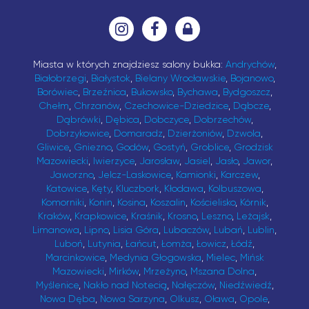
Miasta w których znajdziesz salony bukka:
Andrychów
,
Białobrzegi
,
Białystok
,
Bielany Wrocławskie
,
Bojanowo
,
Borówiec
,
Brzeźnica
,
Bukowsko
,
Bychawa
,
Bydgoszcz
,
Chełm
,
Chrzanów
,
Czechowice-Dziedzice
,
Dąbcze
,
Dąbrówki
,
Dębica
,
Dobczyce
,
Dobrzechów
,
Dobrzykowice
,
Domaradz
,
Dzierżoniów
,
Dzwola
,
Gliwice
,
Gniezno
,
Godów
,
Gostyń
,
Groblice
,
Grodzisk
Mazowiecki
,
Iwierzyce
,
Jarosław
,
Jasiel
,
Jasło
,
Jawor
,
Jaworzno
,
Jelcz-Laskowice
,
Kamionki
,
Karczew
,
Katowice
,
Kęty
,
Kluczbork
,
Kłodawa
,
Kolbuszowa
,
Komorniki
,
Konin
,
Kosina
,
Koszalin
,
Kościelisko
,
Kórnik
,
Kraków
,
Krapkowice
,
Kraśnik
,
Krosno
,
Leszno
,
Leżajsk
,
Limanowa
,
Lipno
,
Lisia Góra
,
Lubaczów
,
Lubań
,
Lublin
,
Luboń
,
Lutynia
,
Łańcut
,
Łomża
,
Łowicz
,
Łódź
,
Marcinkowice
,
Medynia Głogowska
,
Mielec
,
Mińsk
Mazowiecki
,
Mirków
,
Mrzeżyno
,
Mszana Dolna
,
Myślenice
,
Nakło nad Notecią
,
Nałęczów
,
Niedźwiedź
,
Nowa Dęba
,
Nowa Sarzyna
,
Olkusz
,
Oława
,
Opole
,