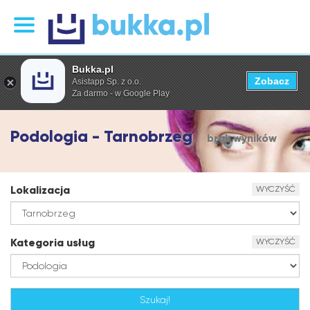
Bukka.pl
Zobacz
Asistapp Sp. z o.o.
Za darmo - w Google Play
Podologia - Tarnobrzeg
brak wyników
Lokalizacja
WYCZYŚĆ
Kategoria usług
WYCZYŚĆ