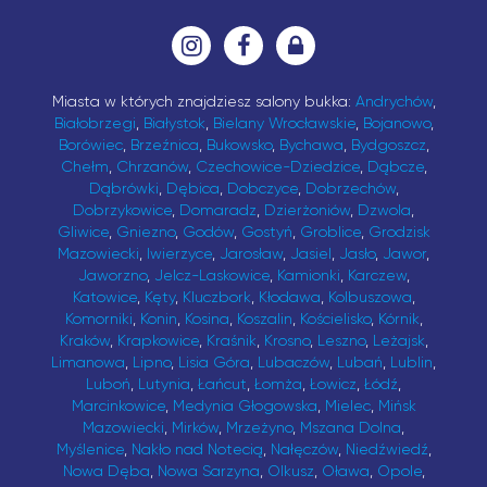
Miasta w których znajdziesz salony bukka:
Andrychów
,
Białobrzegi
,
Białystok
,
Bielany Wrocławskie
,
Bojanowo
,
Borówiec
,
Brzeźnica
,
Bukowsko
,
Bychawa
,
Bydgoszcz
,
Chełm
,
Chrzanów
,
Czechowice-Dziedzice
,
Dąbcze
,
Dąbrówki
,
Dębica
,
Dobczyce
,
Dobrzechów
,
Dobrzykowice
,
Domaradz
,
Dzierżoniów
,
Dzwola
,
Gliwice
,
Gniezno
,
Godów
,
Gostyń
,
Groblice
,
Grodzisk
Mazowiecki
,
Iwierzyce
,
Jarosław
,
Jasiel
,
Jasło
,
Jawor
,
Jaworzno
,
Jelcz-Laskowice
,
Kamionki
,
Karczew
,
Katowice
,
Kęty
,
Kluczbork
,
Kłodawa
,
Kolbuszowa
,
Komorniki
,
Konin
,
Kosina
,
Koszalin
,
Kościelisko
,
Kórnik
,
Kraków
,
Krapkowice
,
Kraśnik
,
Krosno
,
Leszno
,
Leżajsk
,
Limanowa
,
Lipno
,
Lisia Góra
,
Lubaczów
,
Lubań
,
Lublin
,
Luboń
,
Lutynia
,
Łańcut
,
Łomża
,
Łowicz
,
Łódź
,
Marcinkowice
,
Medynia Głogowska
,
Mielec
,
Mińsk
Mazowiecki
,
Mirków
,
Mrzeżyno
,
Mszana Dolna
,
Myślenice
,
Nakło nad Notecią
,
Nałęczów
,
Niedźwiedź
,
Nowa Dęba
,
Nowa Sarzyna
,
Olkusz
,
Oława
,
Opole
,