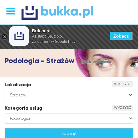
Bukka.pl
Zobacz
Asistapp Sp. z o.o.
Za darmo - w Google Play
Podologia - Strażów
brak wyników
Lokalizacja
WYCZYŚĆ
Kategoria usług
WYCZYŚĆ