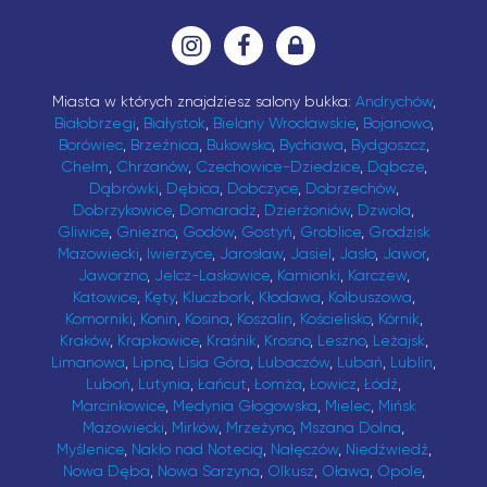
Miasta w których znajdziesz salony bukka:
Andrychów
,
Białobrzegi
,
Białystok
,
Bielany Wrocławskie
,
Bojanowo
,
Borówiec
,
Brzeźnica
,
Bukowsko
,
Bychawa
,
Bydgoszcz
,
Chełm
,
Chrzanów
,
Czechowice-Dziedzice
,
Dąbcze
,
Dąbrówki
,
Dębica
,
Dobczyce
,
Dobrzechów
,
Dobrzykowice
,
Domaradz
,
Dzierżoniów
,
Dzwola
,
Gliwice
,
Gniezno
,
Godów
,
Gostyń
,
Groblice
,
Grodzisk
Mazowiecki
,
Iwierzyce
,
Jarosław
,
Jasiel
,
Jasło
,
Jawor
,
Jaworzno
,
Jelcz-Laskowice
,
Kamionki
,
Karczew
,
Katowice
,
Kęty
,
Kluczbork
,
Kłodawa
,
Kolbuszowa
,
Komorniki
,
Konin
,
Kosina
,
Koszalin
,
Kościelisko
,
Kórnik
,
Kraków
,
Krapkowice
,
Kraśnik
,
Krosno
,
Leszno
,
Leżajsk
,
Limanowa
,
Lipno
,
Lisia Góra
,
Lubaczów
,
Lubań
,
Lublin
,
Luboń
,
Lutynia
,
Łańcut
,
Łomża
,
Łowicz
,
Łódź
,
Marcinkowice
,
Medynia Głogowska
,
Mielec
,
Mińsk
Mazowiecki
,
Mirków
,
Mrzeżyno
,
Mszana Dolna
,
Myślenice
,
Nakło nad Notecią
,
Nałęczów
,
Niedźwiedź
,
Nowa Dęba
,
Nowa Sarzyna
,
Olkusz
,
Oława
,
Opole
,