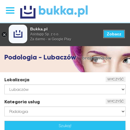
Bukka.pl
Zobacz
Asistapp Sp. z o.o.
Za darmo - w Google Play
Podologia - Lubaczów
brak wyników
Lokalizacja
WYCZYŚĆ
Kategoria usług
WYCZYŚĆ