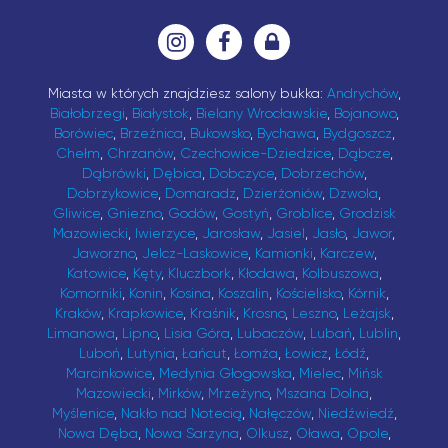
Miasta w których znajdziesz salony bukka:
Andrychów
,
Białobrzegi
,
Białystok
,
Bielany Wrocławskie
,
Bojanowo
,
Borówiec
,
Brzeźnica
,
Bukowsko
,
Bychawa
,
Bydgoszcz
,
Chełm
,
Chrzanów
,
Czechowice-Dziedzice
,
Dąbcze
,
Dąbrówki
,
Dębica
,
Dobczyce
,
Dobrzechów
,
Dobrzykowice
,
Domaradz
,
Dzierżoniów
,
Dzwola
,
Gliwice
,
Gniezno
,
Godów
,
Gostyń
,
Groblice
,
Grodzisk
Mazowiecki
,
Iwierzyce
,
Jarosław
,
Jasiel
,
Jasło
,
Jawor
,
Jaworzno
,
Jelcz-Laskowice
,
Kamionki
,
Karczew
,
Katowice
,
Kęty
,
Kluczbork
,
Kłodawa
,
Kolbuszowa
,
Komorniki
,
Konin
,
Kosina
,
Koszalin
,
Kościelisko
,
Kórnik
,
Kraków
,
Krapkowice
,
Kraśnik
,
Krosno
,
Leszno
,
Leżajsk
,
Limanowa
,
Lipno
,
Lisia Góra
,
Lubaczów
,
Lubań
,
Lublin
,
Luboń
,
Lutynia
,
Łańcut
,
Łomża
,
Łowicz
,
Łódź
,
Marcinkowice
,
Medynia Głogowska
,
Mielec
,
Mińsk
Mazowiecki
,
Mirków
,
Mrzeżyno
,
Mszana Dolna
,
Myślenice
,
Nakło nad Notecią
,
Nałęczów
,
Niedźwiedź
,
Nowa Dęba
,
Nowa Sarzyna
,
Olkusz
,
Oława
,
Opole
,