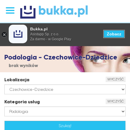
Bukka.pl
Zobacz
Asistapp Sp. z o.o.
Za darmo - w Google Play
Podologia - Czechowice-Dziedzice
brak wyników
Lokalizacja
WYCZYŚĆ
Kategoria usług
WYCZYŚĆ