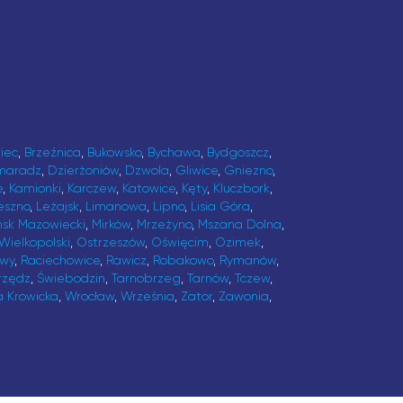
iec
,
Brzeźnica
,
Bukowsko
,
Bychawa
,
Bydgoszcz
,
maradz
,
Dzierżoniów
,
Dzwola
,
Gliwice
,
Gniezno
,
e
,
Kamionki
,
Karczew
,
Katowice
,
Kęty
,
Kluczbork
,
eszno
,
Leżajsk
,
Limanowa
,
Lipno
,
Lisia Góra
,
ńsk Mazowiecki
,
Mirków
,
Mrzeżyno
,
Mszana Dolna
,
Wielkopolski
,
Ostrzeszów
,
Oświęcim
,
Ozimek
,
awy
,
Raciechowice
,
Rawicz
,
Robakowo
,
Rymanów
,
rzędz
,
Świebodzin
,
Tarnobrzeg
,
Tarnów
,
Tczew
,
a Krowicka
,
Wrocław
,
Września
,
Zator
,
Zawonia
,