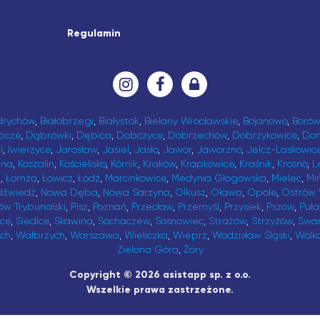
Regulamin
drychów
,
Białobrzegi
,
Białystok
,
Bielany Wrocławskie
,
Bojanowo
,
Borów
bcze
,
Dąbrówki
,
Dębica
,
Dobczyce
,
Dobrzechów
,
Dobrzykowice
,
Do
i
,
Iwierzyce
,
Jarosław
,
Jasiel
,
Jasło
,
Jawor
,
Jaworzno
,
Jelcz-Laskowic
ina
,
Koszalin
,
Kościelisko
,
Kórnik
,
Kraków
,
Krapkowice
,
Kraśnik
,
Krosno
,
L
t
,
Łomża
,
Łowicz
,
Łódź
,
Marcinkowice
,
Medynia Głogowska
,
Mielec
,
Mi
dźwiedź
,
Nowa Dęba
,
Nowa Sarzyna
,
Olkusz
,
Oława
,
Opole
,
Ostrów 
ów Trybunalski
,
Pisz
,
Poznań
,
Przecław
,
Przemyśl
,
Przysiek
,
Pszów
,
Puł
ice
,
Siedlce
,
Skawina
,
Sochaczew
,
Sosnowiec
,
Strażów
,
Strzyżów
,
Swa
ch
,
Wałbrzych
,
Warszawa
,
Wieliczka
,
Wieprz
,
Wodzisław Śląski
,
Wólk
Zielona Góra
,
Żory
Copyright © 2026 asistapp sp. z o.o.
Wszelkie prawa zastrzeżone.