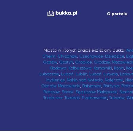
O portalu
Miasta w których znajdziesz salony bukka:
An
Chełm
,
Chrzanów
,
Czechowice-Dziedzice
,
Dą
Godów
,
Gostyń
,
Groblice
,
Grodzisk Mazowieck
Kłodawa
,
Kolbuszowa
,
Komorniki
,
Konin
,
Kos
Lubaczów
,
Lubań
,
Lublin
,
Luboń
,
Lutynia
,
Łańcu
Myślenice
,
Nakło nad Notecią
,
Nałęczów
,
Nie
Ożarów Mazowiecki
,
Pabianice
,
Partynia
,
Piotrk
Rzeszów
,
Sanok
,
Sędziszów Małopolski
,
Siechn
Trzebnica
,
Trzeboś
,
Trzebownisko
,
Tuliszów
,
Wa