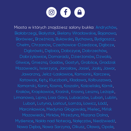
Miasta w których znajdziesz salony bukka:
Andrychów
,
Białobrzegi
,
Białystok
,
Bielany Wrocławskie
,
Bojanowo
,
Borówiec
,
Brzeźnica
,
Bukowsko
,
Bychawa
,
Bydgoszcz
,
Chełm
,
Chrzanów
,
Czechowice-Dziedzice
,
Dąbcze
,
Dąbrówki
,
Dębica
,
Dobczyce
,
Dobrzechów
,
Dobrzykowice
,
Domaradz
,
Dzierżoniów
,
Dzwola
,
Gliwice
,
Gniezno
,
Godów
,
Gostyń
,
Groblice
,
Grodzisk
Mazowiecki
,
Iwierzyce
,
Jarosław
,
Jasiel
,
Jasło
,
Jawor
,
Jaworzno
,
Jelcz-Laskowice
,
Kamionki
,
Karczew
,
Katowice
,
Kęty
,
Kluczbork
,
Kłodawa
,
Kolbuszowa
,
Komorniki
,
Konin
,
Kosina
,
Koszalin
,
Kościelisko
,
Kórnik
,
Kraków
,
Krapkowice
,
Kraśnik
,
Krosno
,
Leszno
,
Leżajsk
,
Limanowa
,
Lipno
,
Lisia Góra
,
Lubaczów
,
Lubań
,
Lublin
,
Luboń
,
Lutynia
,
Łańcut
,
Łomża
,
Łowicz
,
Łódź
,
Marcinkowice
,
Medynia Głogowska
,
Mielec
,
Mińsk
Mazowiecki
,
Mirków
,
Mrzeżyno
,
Mszana Dolna
,
Myślenice
,
Nakło nad Notecią
,
Nałęczów
,
Niedźwiedź
,
Nowa Dęba
,
Nowa Sarzyna
,
Olkusz
,
Oława
,
Opole
,