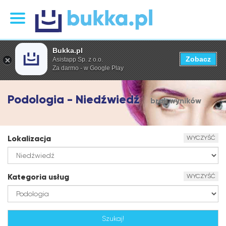
Bukka.pl
Zobacz
Asistapp Sp. z o.o.
Za darmo - w Google Play
Podologia - Niedźwiedź
brak wyników
Lokalizacja
WYCZYŚĆ
Kategoria usług
WYCZYŚĆ