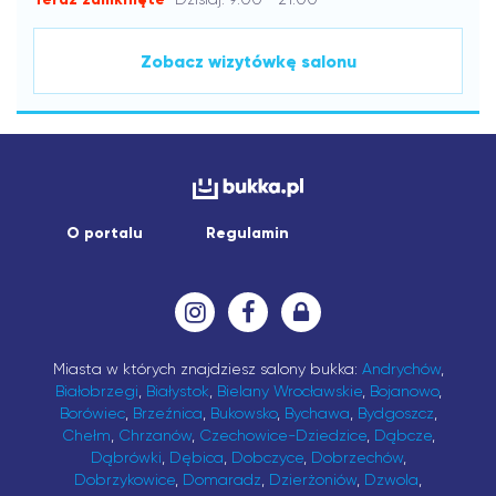
Zobacz wizytówkę salonu
O portalu
Regulamin
Miasta w których znajdziesz salony bukka:
Andrychów
,
Białobrzegi
,
Białystok
,
Bielany Wrocławskie
,
Bojanowo
,
Borówiec
,
Brzeźnica
,
Bukowsko
,
Bychawa
,
Bydgoszcz
,
Chełm
,
Chrzanów
,
Czechowice-Dziedzice
,
Dąbcze
,
Dąbrówki
,
Dębica
,
Dobczyce
,
Dobrzechów
,
Dobrzykowice
,
Domaradz
,
Dzierżoniów
,
Dzwola
,