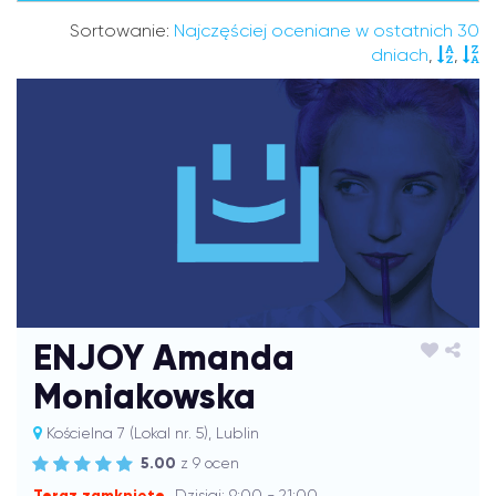
Sortowanie:
Najczęściej oceniane w ostatnich 30
dniach
,
,
ENJOY Amanda
Moniakowska
Kościelna 7 (Lokal nr. 5), Lublin
5.00
z 9 ocen
Teraz zamknięte
Dzisiaj: 9:00 - 21:00