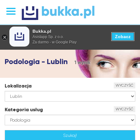
Bukka.pl
Zobacz
Asistapp Sp. z o.o.
Za darmo - w Google Play
Podologia - Lublin
1 wynik
Lokalizacja
WYCZYŚĆ
Kategoria usług
WYCZYŚĆ