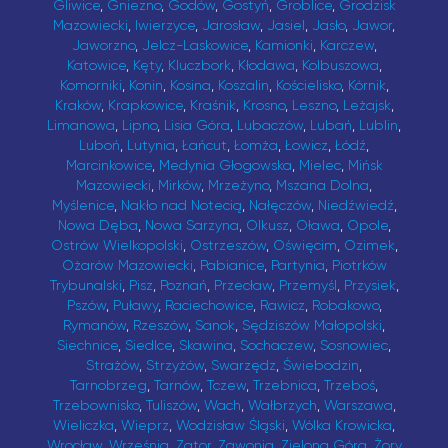
Gliwice
,
Gniezno
,
Godów
,
Gostyń
,
Groblice
,
Grodzisk
Mazowiecki
,
Iwierzyce
,
Jarosław
,
Jasiel
,
Jasło
,
Jawor
,
Jaworzno
,
Jelcz-Laskowice
,
Kamionki
,
Karczew
,
Katowice
,
Kęty
,
Kluczbork
,
Kłodawa
,
Kolbuszowa
,
Komorniki
,
Konin
,
Kosina
,
Koszalin
,
Kościelisko
,
Kórnik
,
Kraków
,
Krapkowice
,
Kraśnik
,
Krosno
,
Leszno
,
Leżajsk
,
Limanowa
,
Lipno
,
Lisia Góra
,
Lubaczów
,
Lubań
,
Lublin
,
Luboń
,
Lutynia
,
Łańcut
,
Łomża
,
Łowicz
,
Łódź
,
Marcinkowice
,
Medynia Głogowska
,
Mielec
,
Mińsk
Mazowiecki
,
Mirków
,
Mrzeżyno
,
Mszana Dolna
,
Myślenice
,
Nakło nad Notecią
,
Nałęczów
,
Niedźwiedź
,
Nowa Dęba
,
Nowa Sarzyna
,
Olkusz
,
Oława
,
Opole
,
Ostrów Wielkopolski
,
Ostrzeszów
,
Oświęcim
,
Ozimek
,
Ożarów Mazowiecki
,
Pabianice
,
Partynia
,
Piotrków
Trybunalski
,
Pisz
,
Poznań
,
Przecław
,
Przemyśl
,
Przysiek
,
Pszów
,
Puławy
,
Raciechowice
,
Rawicz
,
Robakowo
,
Rymanów
,
Rzeszów
,
Sanok
,
Sędziszów Małopolski
,
Siechnice
,
Siedlce
,
Skawina
,
Sochaczew
,
Sosnowiec
,
Strażów
,
Strzyżów
,
Swarzędz
,
Świebodzin
,
Tarnobrzeg
,
Tarnów
,
Tczew
,
Trzebnica
,
Trzeboś
,
Trzebownisko
,
Tuliszów
,
Wach
,
Wałbrzych
,
Warszawa
,
Wieliczka
,
Wieprz
,
Wodzisław Śląski
,
Wólka Krowicka
,
Wrocław
,
Września
,
Zator
,
Zawonia
,
Zielona Góra
,
Żory