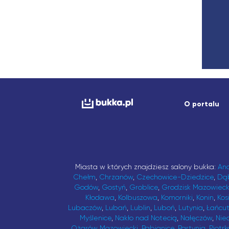
O portalu
Miasta w których znajdziesz salony bukka:
An
Chełm
,
Chrzanów
,
Czechowice-Dziedzice
,
Dą
Godów
,
Gostyń
,
Groblice
,
Grodzisk Mazowieck
Kłodawa
,
Kolbuszowa
,
Komorniki
,
Konin
,
Kos
Lubaczów
,
Lubań
,
Lublin
,
Luboń
,
Lutynia
,
Łańcu
Myślenice
,
Nakło nad Notecią
,
Nałęczów
,
Nie
Ożarów Mazowiecki
,
Pabianice
,
Partynia
,
Piotrk