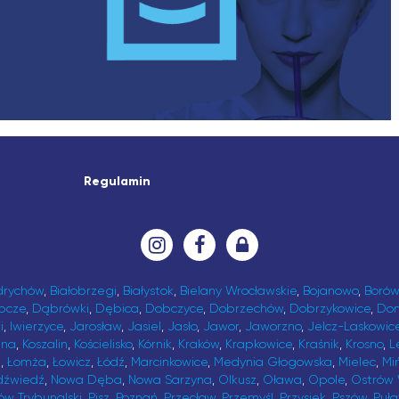
Regulamin
drychów
,
Białobrzegi
,
Białystok
,
Bielany Wrocławskie
,
Bojanowo
,
Borów
bcze
,
Dąbrówki
,
Dębica
,
Dobczyce
,
Dobrzechów
,
Dobrzykowice
,
Do
i
,
Iwierzyce
,
Jarosław
,
Jasiel
,
Jasło
,
Jawor
,
Jaworzno
,
Jelcz-Laskowic
ina
,
Koszalin
,
Kościelisko
,
Kórnik
,
Kraków
,
Krapkowice
,
Kraśnik
,
Krosno
,
L
t
,
Łomża
,
Łowicz
,
Łódź
,
Marcinkowice
,
Medynia Głogowska
,
Mielec
,
Mi
dźwiedź
,
Nowa Dęba
,
Nowa Sarzyna
,
Olkusz
,
Oława
,
Opole
,
Ostrów 
ów Trybunalski
,
Pisz
,
Poznań
,
Przecław
,
Przemyśl
,
Przysiek
,
Pszów
,
Puł