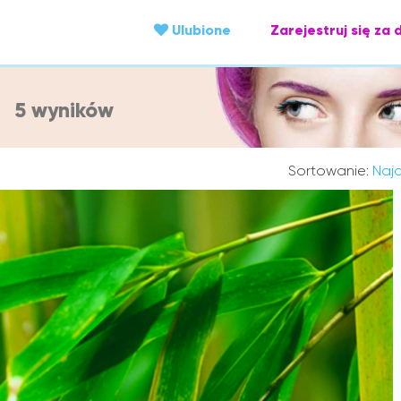
Ulubione
Zarejestruj się za 
w
5 wyników
Sortowanie:
Najc