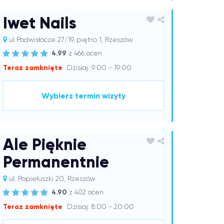
Iwet Nails
ul Podwisłocze 27/19, piętro 1, Rzeszów
4.99
z 466 ocen
Teraz zamknięte
Dzisiaj: 9:00 - 19:00
Wybierz termin wizyty
Ale Pięknie
Permanentnie
ul. Popiełuszki 20, Rzeszów
4.90
z 402 ocen
Teraz zamknięte
Dzisiaj: 8:00 - 20:00