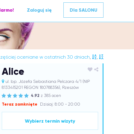
darmo!
Zaloguj się
Dla SALONU
zęściej oceniane w ostatnich 30 dniach
,
,
Alice
ul. bp. Józefa Sebastiana Pelczara 4/1 (NIP
8133415201 REGON 180788356), Rzeszów
4.92
z 385 ocen
Teraz zamknięte
Dzisiaj: 8:00 - 20:00
Wybierz termin wizyty