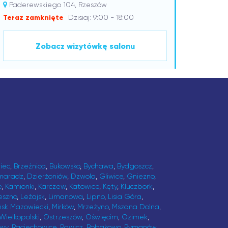
Paderewskiego 104, Rzeszów
Teraz zamknięte
Dzisiaj: 9:00 - 18:00
Zobacz wizytówkę salonu
iec
,
Brzeźnica
,
Bukowsko
,
Bychawa
,
Bydgoszcz
,
maradz
,
Dzierżoniów
,
Dzwola
,
Gliwice
,
Gniezno
,
e
,
Kamionki
,
Karczew
,
Katowice
,
Kęty
,
Kluczbork
,
eszno
,
Leżajsk
,
Limanowa
,
Lipno
,
Lisia Góra
,
ńsk Mazowiecki
,
Mirków
,
Mrzeżyno
,
Mszana Dolna
,
Wielkopolski
,
Ostrzeszów
,
Oświęcim
,
Ozimek
,
awy
,
Raciechowice
,
Rawicz
,
Robakowo
,
Rymanów
,