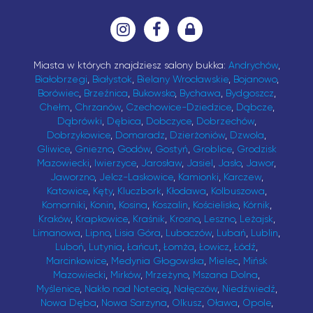
Miasta w których znajdziesz salony bukka:
Andrychów
,
Białobrzegi
,
Białystok
,
Bielany Wrocławskie
,
Bojanowo
,
Borówiec
,
Brzeźnica
,
Bukowsko
,
Bychawa
,
Bydgoszcz
,
Chełm
,
Chrzanów
,
Czechowice-Dziedzice
,
Dąbcze
,
Dąbrówki
,
Dębica
,
Dobczyce
,
Dobrzechów
,
Dobrzykowice
,
Domaradz
,
Dzierżoniów
,
Dzwola
,
Gliwice
,
Gniezno
,
Godów
,
Gostyń
,
Groblice
,
Grodzisk
Mazowiecki
,
Iwierzyce
,
Jarosław
,
Jasiel
,
Jasło
,
Jawor
,
Jaworzno
,
Jelcz-Laskowice
,
Kamionki
,
Karczew
,
Katowice
,
Kęty
,
Kluczbork
,
Kłodawa
,
Kolbuszowa
,
Komorniki
,
Konin
,
Kosina
,
Koszalin
,
Kościelisko
,
Kórnik
,
Kraków
,
Krapkowice
,
Kraśnik
,
Krosno
,
Leszno
,
Leżajsk
,
Limanowa
,
Lipno
,
Lisia Góra
,
Lubaczów
,
Lubań
,
Lublin
,
Luboń
,
Lutynia
,
Łańcut
,
Łomża
,
Łowicz
,
Łódź
,
Marcinkowice
,
Medynia Głogowska
,
Mielec
,
Mińsk
Mazowiecki
,
Mirków
,
Mrzeżyno
,
Mszana Dolna
,
Myślenice
,
Nakło nad Notecią
,
Nałęczów
,
Niedźwiedź
,
Nowa Dęba
,
Nowa Sarzyna
,
Olkusz
,
Oława
,
Opole
,