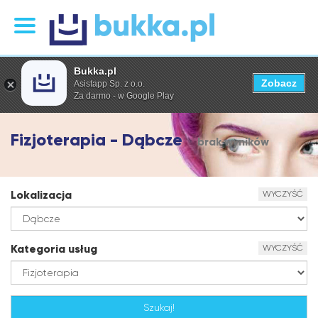
Bukka.pl
Zobacz
Asistapp Sp. z o.o.
Za darmo - w Google Play
Fizjoterapia - Dąbcze
brak wyników
Lokalizacja
WYCZYŚĆ
Kategoria usług
WYCZYŚĆ