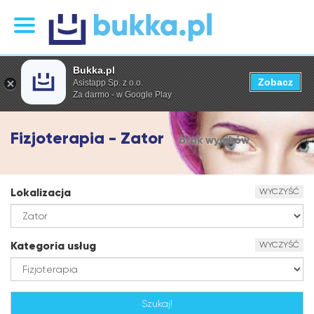
Bukka.pl
Zobacz
Asistapp Sp. z o.o.
Za darmo - w Google Play
Fizjoterapia - Zator
brak wyników
Lokalizacja
WYCZYŚĆ
Kategoria usług
WYCZYŚĆ