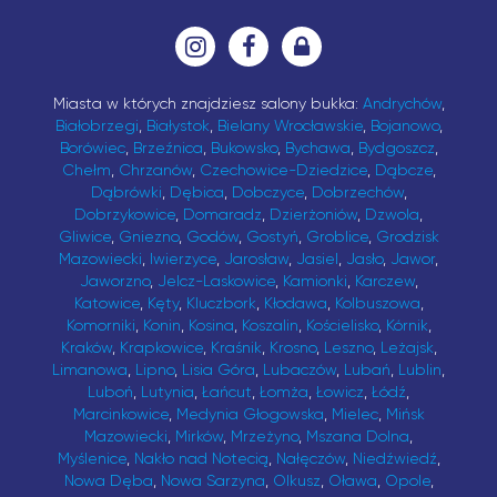
Miasta w których znajdziesz salony bukka:
Andrychów
,
Białobrzegi
,
Białystok
,
Bielany Wrocławskie
,
Bojanowo
,
Borówiec
,
Brzeźnica
,
Bukowsko
,
Bychawa
,
Bydgoszcz
,
Chełm
,
Chrzanów
,
Czechowice-Dziedzice
,
Dąbcze
,
Dąbrówki
,
Dębica
,
Dobczyce
,
Dobrzechów
,
Dobrzykowice
,
Domaradz
,
Dzierżoniów
,
Dzwola
,
Gliwice
,
Gniezno
,
Godów
,
Gostyń
,
Groblice
,
Grodzisk
Mazowiecki
,
Iwierzyce
,
Jarosław
,
Jasiel
,
Jasło
,
Jawor
,
Jaworzno
,
Jelcz-Laskowice
,
Kamionki
,
Karczew
,
Katowice
,
Kęty
,
Kluczbork
,
Kłodawa
,
Kolbuszowa
,
Komorniki
,
Konin
,
Kosina
,
Koszalin
,
Kościelisko
,
Kórnik
,
Kraków
,
Krapkowice
,
Kraśnik
,
Krosno
,
Leszno
,
Leżajsk
,
Limanowa
,
Lipno
,
Lisia Góra
,
Lubaczów
,
Lubań
,
Lublin
,
Luboń
,
Lutynia
,
Łańcut
,
Łomża
,
Łowicz
,
Łódź
,
Marcinkowice
,
Medynia Głogowska
,
Mielec
,
Mińsk
Mazowiecki
,
Mirków
,
Mrzeżyno
,
Mszana Dolna
,
Myślenice
,
Nakło nad Notecią
,
Nałęczów
,
Niedźwiedź
,
Nowa Dęba
,
Nowa Sarzyna
,
Olkusz
,
Oława
,
Opole
,