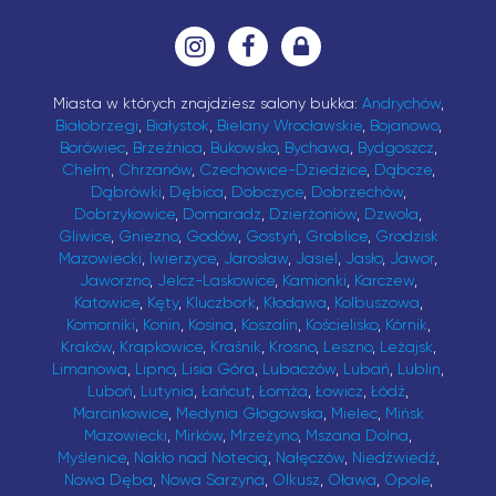
Miasta w których znajdziesz salony bukka:
Andrychów
,
Białobrzegi
,
Białystok
,
Bielany Wrocławskie
,
Bojanowo
,
Borówiec
,
Brzeźnica
,
Bukowsko
,
Bychawa
,
Bydgoszcz
,
Chełm
,
Chrzanów
,
Czechowice-Dziedzice
,
Dąbcze
,
Dąbrówki
,
Dębica
,
Dobczyce
,
Dobrzechów
,
Dobrzykowice
,
Domaradz
,
Dzierżoniów
,
Dzwola
,
Gliwice
,
Gniezno
,
Godów
,
Gostyń
,
Groblice
,
Grodzisk
Mazowiecki
,
Iwierzyce
,
Jarosław
,
Jasiel
,
Jasło
,
Jawor
,
Jaworzno
,
Jelcz-Laskowice
,
Kamionki
,
Karczew
,
Katowice
,
Kęty
,
Kluczbork
,
Kłodawa
,
Kolbuszowa
,
Komorniki
,
Konin
,
Kosina
,
Koszalin
,
Kościelisko
,
Kórnik
,
Kraków
,
Krapkowice
,
Kraśnik
,
Krosno
,
Leszno
,
Leżajsk
,
Limanowa
,
Lipno
,
Lisia Góra
,
Lubaczów
,
Lubań
,
Lublin
,
Luboń
,
Lutynia
,
Łańcut
,
Łomża
,
Łowicz
,
Łódź
,
Marcinkowice
,
Medynia Głogowska
,
Mielec
,
Mińsk
Mazowiecki
,
Mirków
,
Mrzeżyno
,
Mszana Dolna
,
Myślenice
,
Nakło nad Notecią
,
Nałęczów
,
Niedźwiedź
,
Nowa Dęba
,
Nowa Sarzyna
,
Olkusz
,
Oława
,
Opole
,