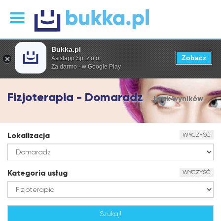
Bukka.pl
Zobacz
Asistapp Sp. z o.o.
Za darmo - w Google Play
Fizjoterapia - Domaradz
brak wyników
Lokalizacja
WYCZYŚĆ
Kategoria usług
WYCZYŚĆ